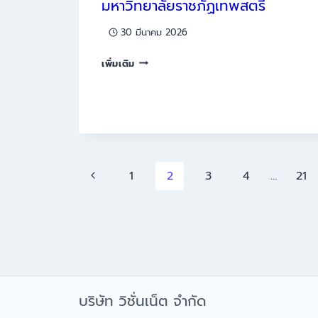
มหาวิทยาลัยราชภัฏเทพสตรี
มาตรฐาน
คุณวุฒิ
30 มีนาคม 2026
ระดับ
ประชุม
อุดมศึกษา
เพิ่มเติม
หารือ
แห่ง
ระบบ
ชาติ
บริการ
(TQF)
การ
ร่วม
ศึกษา
กับ
มหาวิทยาลัย
มหาวิทยาลัย
Page
Previous
1
2
3
4
…
21
ราชภัฏ
ราชภัฏ
เทพ
เพชรบุรี
Page
navigation
สตรี
บริษัท วิชั่นเน็ต จำกัด