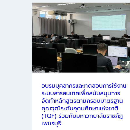
“ระบบ
รับ
สมัคร
งาน”
ณ
มหาวิทยาลัย
ราชภัฏ
เพชรบุรี
อบรมบุคลากรและทดสอบการใช้งาน
ระบบสารสนเทศเพื่อสนับสนุนการ
จัดทำหลักสูตรตามกรอบมาตรฐาน
คุณวุฒิระดับอุดมศึกษาแห่งชาติ
(TQF) ร่วมกับมหาวิทยาลัยราชภัฏ
เพชรบุรี