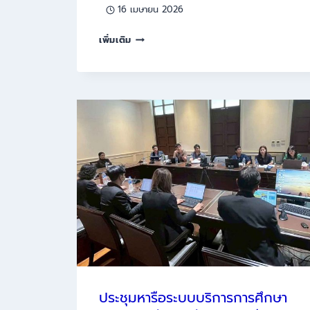
16 เมษายน 2026
อบรม
เพิ่มเติม
บุคลากร
และ
ทดสอบ
การ
ใช้
งาน
ระบบ
สารสนเทศ
เพื่อ
สนับสนุน
การ
จัด
ทำ
หลักสูตร
ตาม
ประชุมหารือระบบบริการการศึกษา
กรอบ