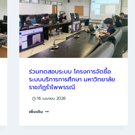
งบ
ประมาณ”
และ
“ระบบ
งบ
ประมาณ”
ณ
มหาวิทยาลัย
ราชภัฏ
เลย
ร่วมทดสอบระบบ โครงการจัดซื้อ
ระบบบริการการศึกษา มหาวิทยาลัย
ราชภัฏรำไพพรรณี
16 เมษายน 2026
ร่วม
เพิ่มเติม
ทดสอบ
ระบบ
โครงการ