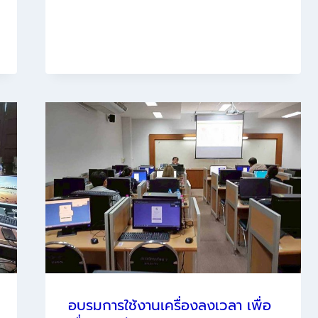
พระ
และ
รดน้ำ
ดำหัว
ผู้ใหญ่
เพื่อ
ขอ
พร
ผู้ใหญ่
เนื่อง
ใน
เทศกาล
สงกรานต์
ประจำ
ปี
2569
อบรมการใช้งานเครื่องลงเวลา เพื่อ