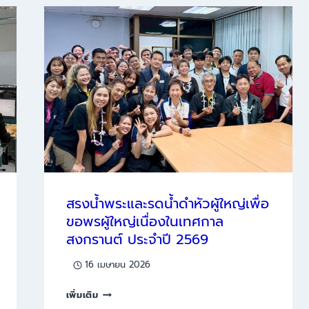
จัด
ซื้อ
ระบบ
บริการ
การ
ศึกษา
มหาวิทยาลัย
ราชภัฏ
รำไพ
พรรณี
สรงน้ำพระและรดน้ำดำหัวผู้ใหญ่เพื่อ
ขอพรผู้ใหญ่เนื่องในเทศกาล
สงกรานต์ ประจำปี 2569
16 เมษายน 2026
สรง
เพิ่มเติม
น้ำ