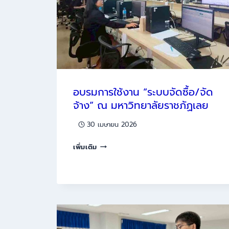
MIS
ณ
สถาบัน
เทคโนโลยี
ไทย-
ญี่ปุ่น
อบรมการใช้งาน “ระบบจัดซื้อ/จัด
จ้าง” ณ มหาวิทยาลัยราชภัฏเลย
30 เมษายน 2026
อบรม
เพิ่มเติม
การ
ใช้
งาน
“ระบบ
จัด
ซื้อ/