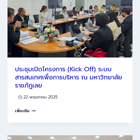
บำรุง
รักษา
โปรแกรม
ระบบ
สารสนเทศ
เพื่อ
สนับสนุน
การ
บริหาร
ประชุมเปิดโครงการ (Kick Off) ระบบ
องค์กร
สารสนเทศเพื่อการบริหาร ณ มหาวิทยาลัย
(MIS)
ราชภัฏเลย
22 พฤษภาคม 2025
ประชุม
เพิ่มเติม
เปิด
โครงการ
(KICK
OFF)