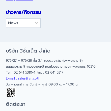
ข่าวสาร/กิจกรรม
ข่าวสาร/
กิจกรรม
บริษัท วิชั่นเน็ต จำกัด
976/27 – 976/28 ชั้น 3,4 ซอยแสงแจ่ม (รพ.พระราม 9)
ถนนพระราม 9 แขวงบางกะปิ เขตห้วยขวาง กรุงเทพมหานคร 10310
Tel : 02 641 5310-4 Fax : 02 641 5317
E-mail : sales@vn.co.th
วัน – เวลาทำการ จันทร์ – ศุกร์ 09:00 น. – 17:00 น.
ติดต่อเรา