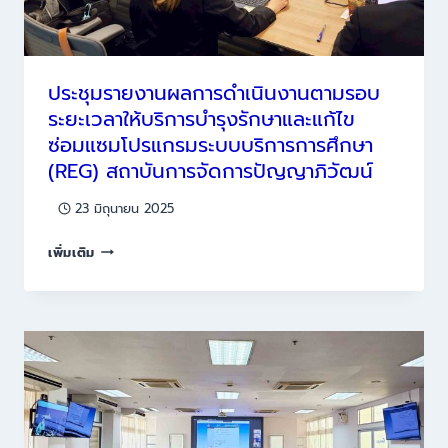
ประชุมรายงานผลการดำเนินงานตามรอบ
ระยะเวลาให้บริการบำรุงรักษาและแก้ไข
ซ่อมแซมโปรแกรมระบบบริการการศึกษา
(REG) สถาบันการจัดการปัญญาภิวัฒน์
23 มิถุนายน 2025
ประชุม
เพิ่มเติม
รายงาน
ผล
การ
ดำเนิน
งาน
ตาม
รอบ
ระยะ