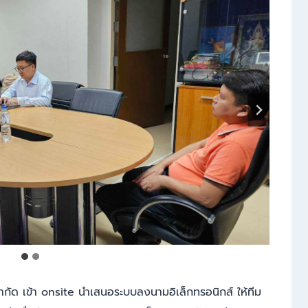
็ต จำกัด เข้า onsite นำเสนอระบบลงนามอิเล็กทรอนิกส์ ให้ทีม