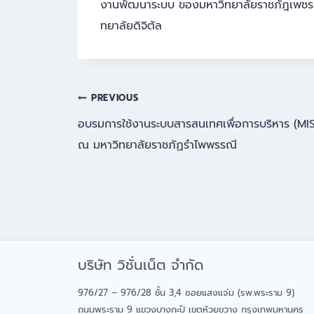
งานพัฒนาระบบ ของมหาวิทยาลัยราชภัฎเพชรบุร
ทยาลัยดิจิตัล
แนะแนว
PREVIOUS
อบรมการใช้งานระบบสารสนเทศเพื่อการบริหาร (MIS
เรื่อง
ณ มหาวิทยาลัยราชภัฏรำไพพรรณี
บริษัท วิชั่นเน็ต จำกัด
976/27 – 976/28 ชั้น 3,4 ซอยแสงแจ่ม (รพ.พระราม 9)
ถนนพระราม 9 แขวงบางกะปิ เขตห้วยขวาง กรุงเทพมหานคร